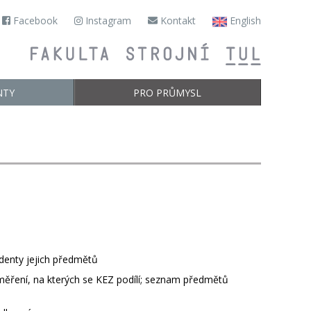
Facebook
Instagram
Kontakt
English
NTY
PRO PRŮMYSL
udenty jejich předmětů
aměření, na kterých se KEZ podílí; seznam předmětů