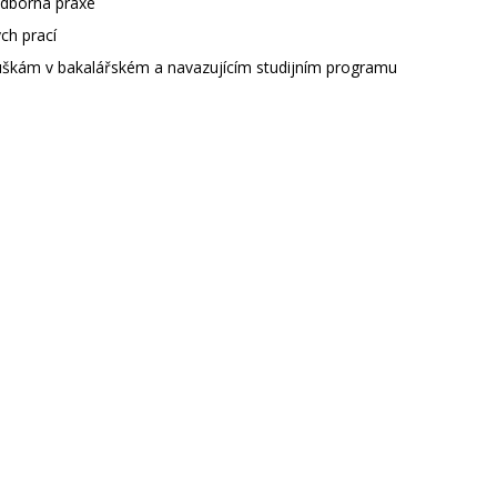
Odborná praxe
ch prací
škám v bakalářském a navazujícím studijním programu