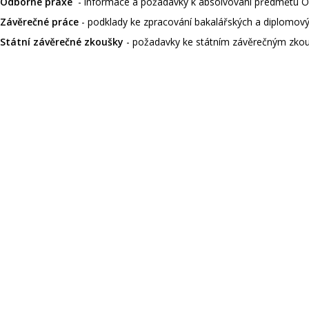
Odborné praxe
- informace a požadavky k absolvování předmětu 
Závěrečné práce
- podklady ke zpracování bakalářských a diplomový
Státní závěrečné zkoušky
- požadavky ke státním závěrečným zkou