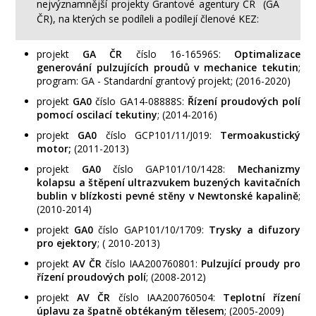
nejvýznamnější projekty Grantové agentury ČR (GA
ČR), na kterých se podíleli a podílejí členové KEZ:
projekt
GA ČR
číslo 16-16596S:
Optimalizace
generování pulzujících proudů v mechanice tekutin
;
program: GA - Standardní grantový projekt; (2016-2020)
projekt
GA0
číslo GA14-08888S:
Řízení
proudových polí
pomocí oscilací tekutiny
; (2014-2016)
projekt
GA0
číslo GCP101/11/J019:
Termoakustický
motor;
(2011-2013)
projekt
GA0
číslo GAP101/10/1428:
Mechanizmy
kolapsu a štěpení ultrazvukem buzených kavitačních
bublin v blízkosti pevné stěny v Newtonské kapalině
;
(2010-2014)
projekt
GA0
číslo GAP101/10/1709:
Trysky a difuzory
pro ejektory
; ( 2010-2013)
projekt
AV ČR
číslo IAA200760801:
Pulzující proudy pro
řízení proudových polí
; (2008-2012)
projekt
AV ČR
číslo IAA200760504:
Teplotní řízení
úplavu za špatně obtékaným tělesem
; (2005-2009)