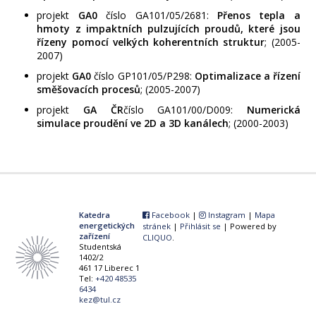
projekt
GA0
číslo GA101/05/2681:
Přenos tepla a
hmoty z impaktních pulzujících proudů, které jsou
řízeny pomocí velkých koherentních struktur
; (2005-
2007)
projekt
GA0
číslo GP101/05/P298:
Optimalizace
a řízení
směšovacích procesů
; (2005-2007)
projekt
GA ČR
číslo GA101/00/D009:
Numerická
simulace proudění ve 2D a 3D kanálech
; (2000-2003)
Katedra
Facebook
|
Instagram
|
Mapa
energetických
stránek
|
Přihlásit se
| Powered by
zařízení
CLIQUO
.
Studentská
1402/2
461 17 Liberec 1
Tel:
+420 48535
6434
kez@tul.cz