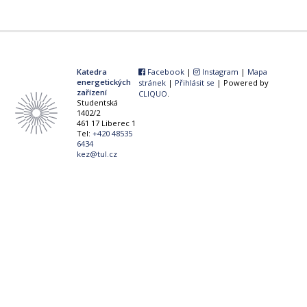
Katedra
Facebook
|
Instagram
|
Mapa
energetických
stránek
|
Přihlásit se
| Powered by
zařízení
CLIQUO
.
Studentská
1402/2
461 17 Liberec 1
Tel:
+420 48535
6434
kez@tul.cz