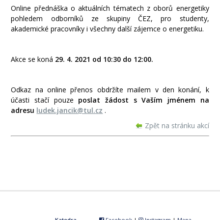
Online přednáška o aktuálních tématech z oborů energetiky
pohledem odborníků ze skupiny ČEZ, pro studenty,
akademické pracovníky i všechny další zájemce o energetiku.
Akce se koná
29. 4. 2021 od 10:30 do 12:00.
Odkaz na online přenos obdržíte mailem v den konání, k
účasti stačí pouze
poslat žádost s Vaším jménem na
adresu
ludek.jancik@tul.cz
.
Zpět na stránku akcí
Katedra
Facebook
|
Instagram
|
Mapa